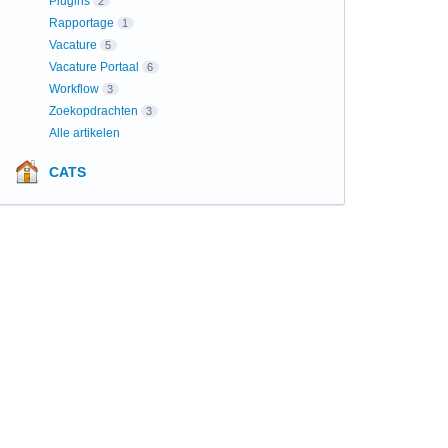
Plugins
2
Rapportage
1
Vacature
5
Vacature Portaal
6
Workflow
3
Zoekopdrachten
3
Alle artikelen
CATS